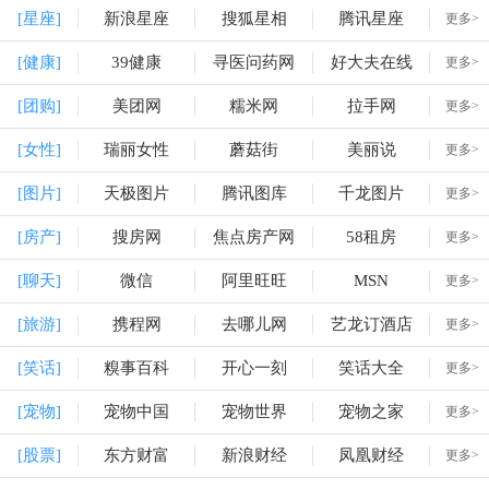
[星座]
新浪星座
搜狐星相
腾讯星座
更多>
[健康]
39健康
寻医问药网
好大夫在线
更多>
[团购]
美团网
糯米网
拉手网
更多>
[女性]
瑞丽女性
蘑菇街
美丽说
更多>
[图片]
天极图片
腾讯图库
千龙图片
更多>
[房产]
搜房网
焦点房产网
58租房
更多>
[聊天]
微信
阿里旺旺
MSN
更多>
[旅游]
携程网
去哪儿网
艺龙订酒店
更多>
[笑话]
糗事百科
开心一刻
笑话大全
更多>
[宠物]
宠物中国
宠物世界
宠物之家
更多>
[股票]
东方财富
新浪财经
凤凰财经
更多>